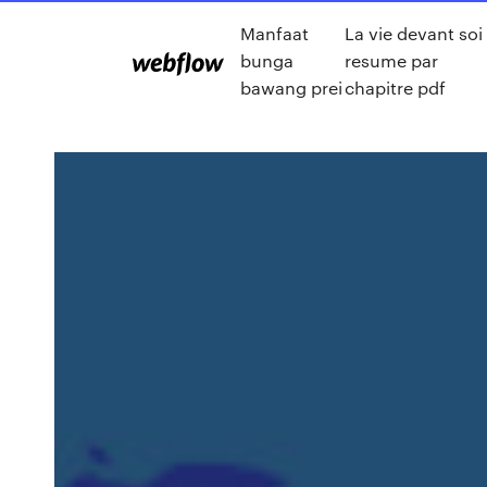
Manfaat
La vie devant soi
bunga
resume par
bawang prei
chapitre pdf