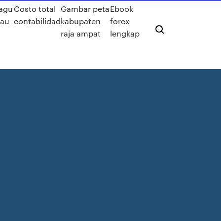
lagu
Costo total
Gambar peta
Ebook
kau
contabilidad
kabupaten
forex
raja ampat
lengkap