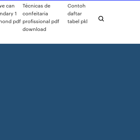
we can
Técnicas de
Contoh
ndary 1
confeitaria
daftar
mond pdf
profissional pdf
tabel pkl
download